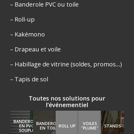
– Banderole PVC ou toile
– Roll-up
– Kakémono
– Drapeau et voile
– Habillage de vitrine (soldes, promos…)
– Tapis de sol
Toutes nos solutions pour
l’événementiel
BANDEROLES
BANDEROLES
VOILES
EN PVC
ROLL UP
STANDS
EN TOILE
"PLUME"
SOUPLE